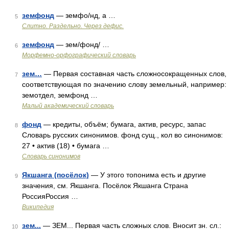
земфонд
— земфо/нд, а …
5
Слитно. Раздельно. Через дефис.
земфонд
— зем/фонд/ …
6
Морфемно-орфографический словарь
зем…
— Первая составная часть сложносокращенных слов,
7
соответствующая по значению слову земельный, например:
земотдел, земфонд …
Малый академический словарь
фонд
— кредиты, объём; бумага, актив, ресурс, запас
8
Словарь русских синонимов. фонд сущ., кол во синонимов:
27 • актив (18) • бумага …
Словарь синонимов
Якшанга (посёлок)
— У этого топонима есть и другие
9
значения, см. Якшанга. Посёлок Якшанга Страна
РоссияРоссия …
Википедия
зем...
— ЗЕМ... Первая часть сложных слов. Вносит зн. сл.:
10