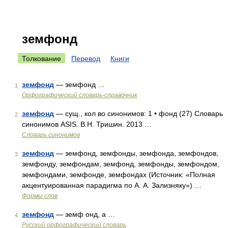
земфонд
Толкование
Перевод
Книги
земфонд
— земфонд …
1
Орфографический словарь-справочник
земфонд
— сущ., кол во синонимов: 1 • фонд (27) Словарь
2
синонимов ASIS. В.Н. Тришин. 2013 …
Словарь синонимов
земфонд
— земфонд, земфонды, земфонда, земфондов,
3
земфонду, земфондам, земфонд, земфонды, земфондом,
земфондами, земфонде, земфондах (Источник: «Полная
акцентуированная парадигма по А. А. Зализняку») …
Формы слов
земфонд
— земф онд, а …
4
Русский орфографический словарь